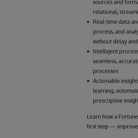
sources and format
relational, streami
Real-time data and
process, and analy
without delay and
Intelligent proces
seamless, accurat
processes
Actionable insigh
learning, automat
prescriptive insigh
Learn how a Fortune
first step — improved