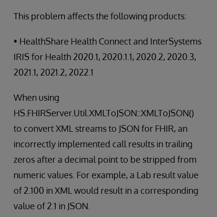
This problem affects the following products:
• HealthShare Health Connect and InterSystems
IRIS for Health 2020.1, 2020.1.1, 2020.2, 2020.3,
2021.1, 2021.2, 2022.1
When using
HS.FHIRServer.Util.XMLToJSON::XMLToJSON()
to convert XML streams to JSON for FHIR, an
incorrectly implemented call results in trailing
zeros after a decimal point to be stripped from
numeric values. For example, a Lab result value
of 2.100 in XML would result in a corresponding
value of 2.1 in JSON.