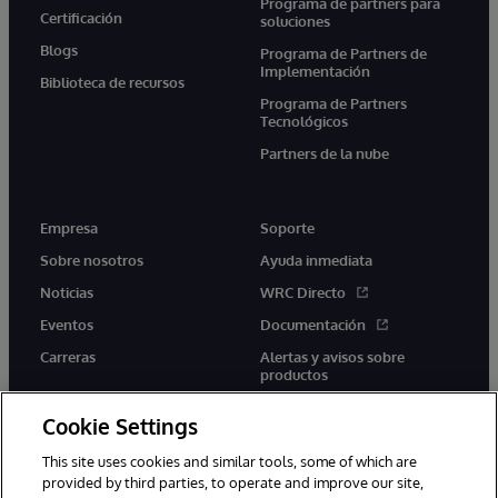
Programa de partners para
Certificación
soluciones
Blogs
Programa de Partners de
Implementación
Biblioteca de recursos
Programa de Partners
Tecnológicos
Partners de la nube
Empresa
Soporte
Sobre nosotros
Ayuda inmediata
Noticias
WRC Directo
Eventos
Documentación
Carreras
Alertas y avisos sobre
productos
Cookie Settings
This site uses cookies and similar tools, some of which are
provided by third parties, to operate and improve our site,
twitter
youtube
facebook
linkedin