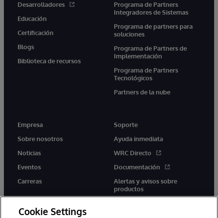
Desarrolladores
Programa de Partners
Integradores de Sistemas
Educación
Programa de partners para
Certificación
soluciones
Blogs
Programa de Partners de
Implementación
Biblioteca de recursos
Programa de Partners
Tecnológicos
Partners de la nube
Empresa
Soporte
Sobre nosotros
Ayuda inmediata
Noticias
WRC Directo
Eventos
Documentación
Carreras
Alertas y avisos sobre
productos
Cookie Settings