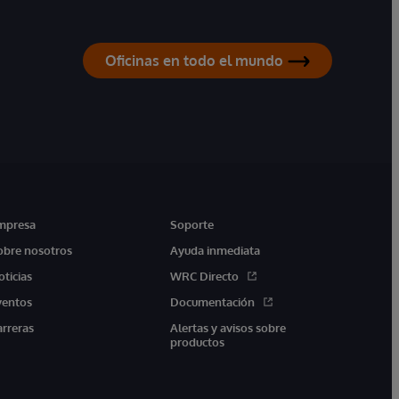
Oficinas en todo el mundo
mpresa
Soporte
obre nosotros
Ayuda inmediata
oticias
WRC Directo
ventos
Documentación
arreras
Alertas y avisos sobre
productos