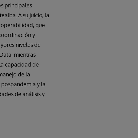
os principales
alba. A su juicio, la
roperabilidad, que
 coordinación y
ayores niveles de
 Data, mientras
la capacidad de
 manejo de la
o pospandemia y la
ades de análisis y