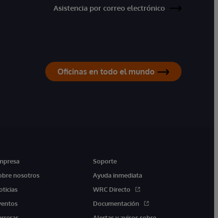
Asistencia por correo electrónico
Oficinas en todo el mundo
mpresa
Soporte
obre nosotros
Ayuda inmediata
oticias
WRC Directo
ventos
Documentación
arreras
Alertas y avisos sobre