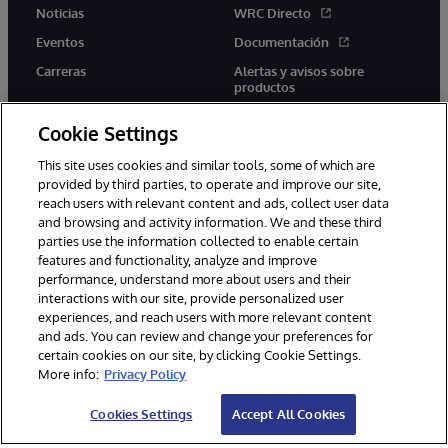
Noticias
WRC Directo
Eventos
Documentación
Carreras
Alertas y avisos sobre
productos
Cookie Settings
This site uses cookies and similar tools, some of which are
provided by third parties, to operate and improve our site,
twitter
youtube
facebook
linkedin
reach users with relevant content and ads, collect user data
and browsing and activity information. We and these third
parties use the information collected to enable certain
features and functionality, analyze and improve
performance, understand more about users and their
1996-2026 InterSystems Corporation, Boston, MA. Todos los
derechos reservados.
interactions with our site, provide personalized user
experiences, and reach users with more relevant content
Avisos/Términos y condiciones
Declaración de privacidad
and ads. You can review and change your preferences for
Garantía
Accesibilidad
certain cookies on our site, by clicking Cookie Settings.
More info:
Privacy Policy
Cookies Settings
Accept All Cookies