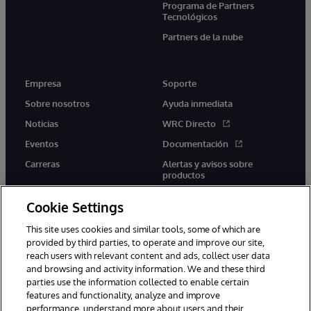
Programa de Partners
Tecnológicos
Partners de la nube
Empresa
Soporte
Sobre nosotros
Ayuda inmediata
Noticias
WRC Directo
Eventos
Documentación
Carreras
Alertas y avisos sobre
productos
Cookie Settings
This site uses cookies and similar tools, some of which are
provided by third parties, to operate and improve our site,
twitter
youtube
facebook
linkedin
reach users with relevant content and ads, collect user data
and browsing and activity information. We and these third
parties use the information collected to enable certain
features and functionality, analyze and improve
performance, understand more about users and their
1996-2026 InterSystems Corporation, Boston, MA. Todos los