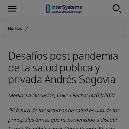
Secciones
Skip to content
Noticias
Desafíos post pandemia
de la salud publica y
privada Andrés Segovia
Medio: La Discusión, Chile
|
Fecha: 14/07/2021
“El futuro de los sistemas de salud es uno de los
principales temas que ha comenzado a discutir
la opinión pública en el último tiempo. En este