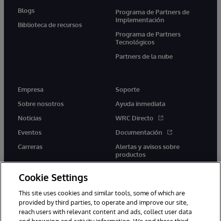
Blogs
Programa de Partners de
Implementación
Biblioteca de recursos
Programa de Partners
Tecnológicos
Partners de la nube
Empresa
Soporte
Sobre nosotros
Ayuda inmediata
Noticias
WRC Directo
Eventos
Documentación
Carreras
Alertas y avisos sobre
productos
Cookie Settings
This site uses cookies and similar tools, some of which are
provided by third parties, to operate and improve our site,
twitter
youtube
facebook
linkedin
reach users with relevant content and ads, collect user data