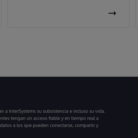
 a InterSystems su subsistencia e incluso su vida.
entes tengan un acceso fiable y en tiempo real a
, datos a los que pueden conectarse, compartir y