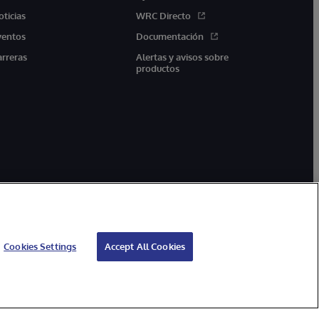
oticias
WRC Directo
ventos
Documentación
arreras
Alertas y avisos sobre
productos
Cookies Settings
Accept All Cookies
arantía
Accesibilidad