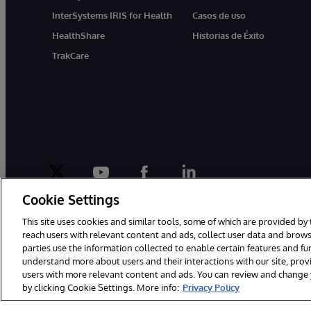
InterSystems IRIS for Health
Casos de uso
HealthShare
Historias de Éxito
TrakCare
twitter
youtube
facebook
linkedin
Cookie Settings
This site uses cookies and similar tools, some of which are provided by 
reach users with relevant content and ads, collect user data and brows
parties use the information collected to enable certain features and f
1996-2026 InterSystems Corporation, Boston, MA. Todos los derecho
understand more about users and their interactions with our site, pro
users with more relevant content and ads. You can review and change yo
by clicking Cookie Settings. More info:
Privacy Policy