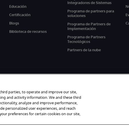
Integradores de Sistemas
Educación
N
Programa de partners para
Certificación
E
soluciones
Blogs
C
Programa de Partners de
Implementación
Biblioteca de recursos
Programa de Partners
Tecnológicos
Partners de la nube
third parties, to operate and improve our site,
ing and activity information. We and these third
unctionality, analyze and improve performance,
s reservados.
Avisos/Términos y condiciones
Declaración de privacidad
G
vide personalized user experiences, and reach
ur preferences for certain cookies on our site,