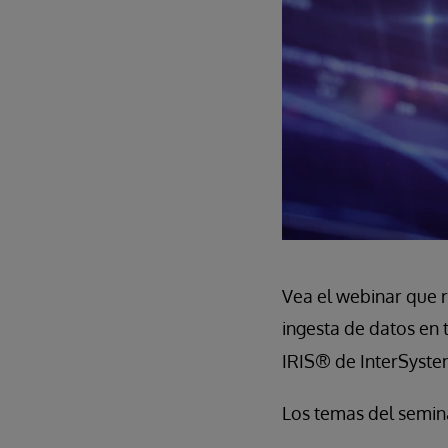
Vea el webinar que 
ingesta de datos en 
IRIS®
de InterSyste
Los temas del semina