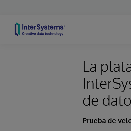
Skip to content
La plat
InterSy
de dato
Prueba de velo