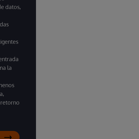
e datos,
adas
xigentes
entrada
na la
 menos
a,
retorno