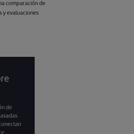
 una comparación de
s y evaluaciones
bre
ión de
basadas
 conectan
ce