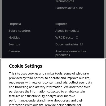
Tecnológicos
Partners de la nube
Empresa
Soporte
Sobre nosotros
Ayuda inmediata
Noticias
WRC Directo
Eventos
Documentación
Carreras
Alertas y avisos sobre
productos
Cookie Settings
This site uses cookies and similar tools, some of which are
provided by third parties, to operate and improve our site,
twitter
youtube
facebook
linkedin
reach users with relevant content and ads, collect user data
and browsing and activity information. We and these third
parties use the information collected to enable certain
features and functionality, analyze and improve
performance, understand more about users and their
1996-2026 InterSystems Corporation, Boston, MA. Todos los
derechos reservados.
interactions with our site, provide personalized user