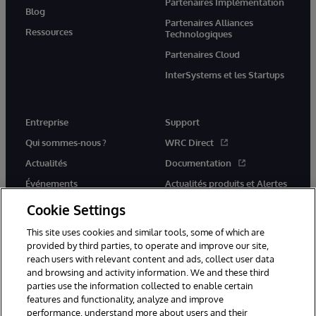
Partenaires Implémentation
Blog
Partenaires Alliances
Ressources
Technologiques
Partenaires Cloud
InterSystems et les Startups
Entreprise
Support
Qui sommes-nous ?
WRC Direct
Actualités
Documentation
Événements
Actualités produits et Alertes
Rejoignez-nous
Cookie Settings
This site uses cookies and similar tools, some of which are
provided by third parties, to operate and improve our site,
reach users with relevant content and ads, collect user data
and browsing and activity information. We and these third
parties use the information collected to enable certain
© 1996-2026 InterSystems Corporation, Cambridge, MA. Tous droits
features and functionality, analyze and improve
réservés.
performance, understand more about users and their