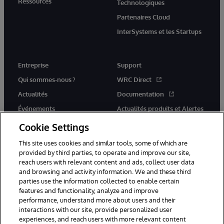
Ressources
Technologiques
Partenaires Cloud
InterSystems et les Startups
Entreprise
Support
Qui sommes-nous ?
WRC Direct
Actualités
Documentation
Événements
Actualités produits et Alertes
Rejoignez-nous
Cookie Settings
This site uses cookies and similar tools, some of which are
provided by third parties, to operate and improve our site,
reach users with relevant content and ads, collect user data
and browsing and activity information. We and these third
parties use the information collected to enable certain
© 1996-2026 InterSystems Corporation, Cambridge, MA. Tous droits
features and functionality, analyze and improve
réservés.
performance, understand more about users and their
interactions with our site, provide personalized user
Mentions légales
experiences, and reach users with more relevant content