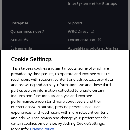
InterSystems et les Startups
Entreprise
Support
Qui sommes-nous ?
WRC Direct
Actualités
Documentation
Événements
Actualités produits et Alertes
Rejoignez-nous
Cookie Settings
This site uses cookies and similar tools, some of which are
provided by third parties, to operate and improve our site,
reach users with relevant content and ads, collect user data
and browsing and activity information. We and these third
parties use the information collected to enable certain
© 1996-2026 InterSystems Corporation, Cambridge, MA. Tous droits
features and functionality, analyze and improve
réservés.
performance, understand more about users and their
interactions with our site, provide personalized user
Mentions légales
experiences, and reach users with more relevant content
Déclaration de confidentialité d'InterSystems Corporation
Garantie
and ads. You can review and change your preferences for
Accessibilité
certain cookies on our site, by clicking Cookie Settings.
More info:
Privacy Policy