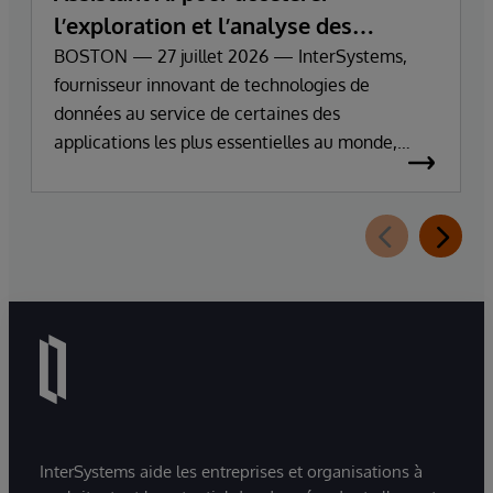
l’exploration et l’analyse des
données d’entreprise
BOSTON — 27 juillet 2026 — InterSystems,
fournisseur innovant de technologies de
données au service de certaines des
applications les plus essentielles au monde,
annonce aujourd’hui la disponibilité générale
d’InterSystems Data Studio™ AI Assistant, une
nouvelle extension d’InterSystems Data Studio
alimentée par l’IA générative, qui aide les
organisations à comprendre, parcourir,
interroger et visualiser plus facilement leurs
données grâce à des interactions en langage
naturel.
InterSystems aide les entreprises et organisations à