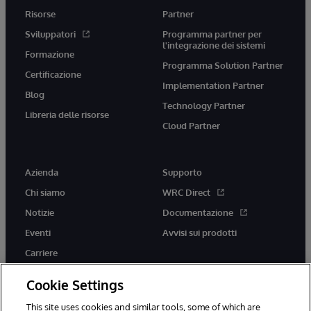
Risorse
Partner
Sviluppatori
Programma partner per
l'integrazione dei sistemi
Formazione
Programma Solution Partner
Certificazione
Implementation Partner
Blog
Technology Partner
Libreria delle risorse
Cloud Partner
Azienda
Supporto
Chi siamo
WRC Direct
Notizie
Documentazione
Eventi
Avvisi sui prodotti
Carriere
Cookie Settings
This site uses cookies and similar tools, some of which are