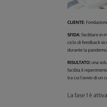
CLIENTE:
Fondazione
SFIDA:
facilitare in 
ciclo di feedback si
durante la pandemi
RISULTATO:
una solu
facilita il reperimen
tra cui l'avvio di un
La fase 1 è attiv