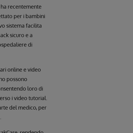
 ha recentemente
ettato per i bambini
o sistema facilita
back sicuro e a
ospedaliere di
ari online e video
bino possono
consentendo loro di
erso i video tutorial.
arte del medico, per
.
TrakCare, rendendo