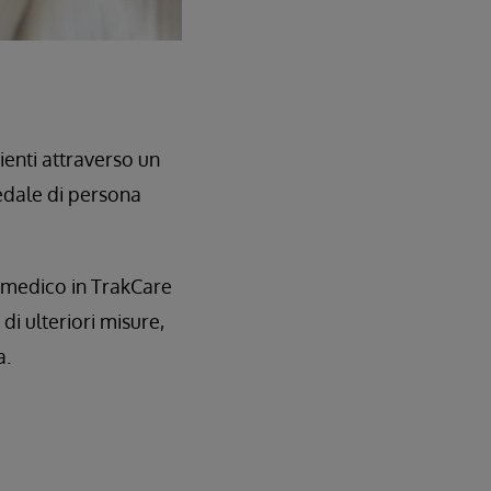
zienti attraverso un
edale di persona
 medico in TrakCare
di ulteriori misure,
a.