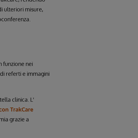
i ulteriori misure,
eoconferenza.
n funzione nei
 di referti e immagini
lla clinica. L'
 con TrakCare
mia grazie a