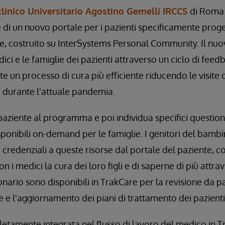
linico Universitario Agostino Gemelli IRCCS
di Roma
e di un nuovo portale per i pazienti specificamente prog
e, costruito su InterSystems Personal Community. Il nuov
dici e le famiglie dei pazienti attraverso un ciclo di feed
e un processo di cura più efficiente riducendo le visite 
 durante l'attuale pandemia.
 paziente al programma e poi individua specifici question
isponibili on-demand per le famiglie. I genitori del bam
 credenziali a queste risorse dal portale del paziente, 
on i medici la cura dei loro figli e di saperne di più attrav
onario sono disponibili in TrakCare per la revisione da p
ne e l'aggiornamento dei piani di trattamento dei pazienti
etamente integrata nel flusso di lavoro del medico in 