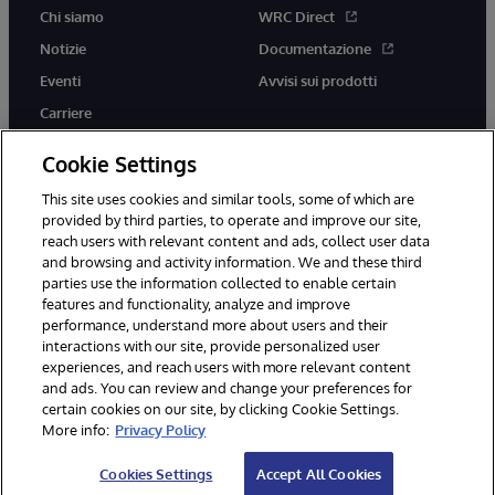
Chi siamo
WRC Direct
Notizie
Documentazione
Eventi
Avvisi sui prodotti
Carriere
Cookie Settings
This site uses cookies and similar tools, some of which are
provided by third parties, to operate and improve our site,
twitter
youtube
facebook
linkedin
reach users with relevant content and ads, collect user data
and browsing and activity information. We and these third
parties use the information collected to enable certain
features and functionality, analyze and improve
performance, understand more about users and their
© 1996-2026 InterSystems Corporation, Boston, MA. Tutti i diritti
interactions with our site, provide personalized user
riservati.
experiences, and reach users with more relevant content
Avvisi/Termini e Condizioni
Dichiarazione sulla privacy
Garanzia
and ads. You can review and change your preferences for
Accessibilità
certain cookies on our site, by clicking Cookie Settings.
More info:
Privacy Policy
Cookies Settings
Accept All Cookies