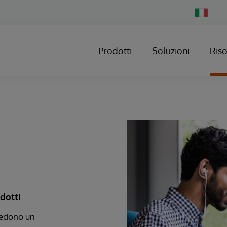
Change
Country
Prodotti
Soluzioni
Ris
odotti
hiedono un