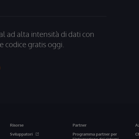
al ad alta intensità di dati con
e codice gratis oggi.
Risorse
Partner
A
Sviluppatori
Programma partner per
C