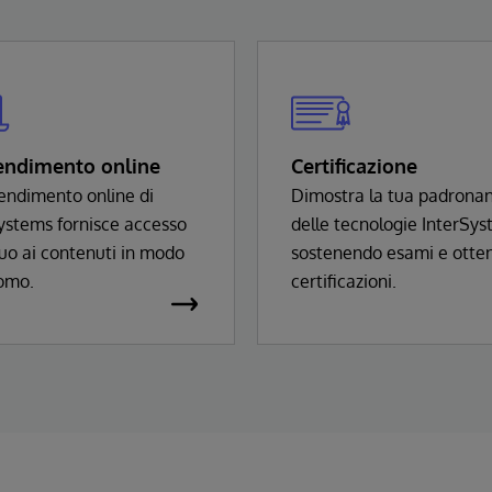
endimento online
Certificazione
endimento online di
Dimostra la tua padrona
ystems fornisce accesso
delle tecnologie InterSy
uo ai contenuti in modo
sostenendo esami e otte
omo.
certificazioni.