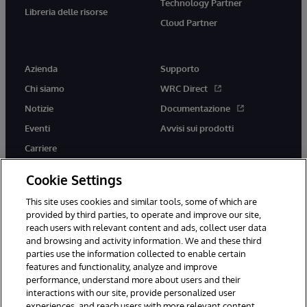
Technology Partner
Libreria delle risorse
Cloud Partner
Azienda
Supporto
Chi siamo
WRC Direct
Notizie
Documentazione
Eventi
Avvisi sui prodotti
Carriere
Cookie Settings
This site uses cookies and similar tools, some of which are
provided by third parties, to operate and improve our site,
twitter
youtube
facebook
linkedin
reach users with relevant content and ads, collect user data
and browsing and activity information. We and these third
parties use the information collected to enable certain
features and functionality, analyze and improve
performance, understand more about users and their
© 1996-2026 InterSystems Corporation, Boston, MA. Tutti i diritti
riservati.
interactions with our site, provide personalized user
experiences, and reach users with more relevant content