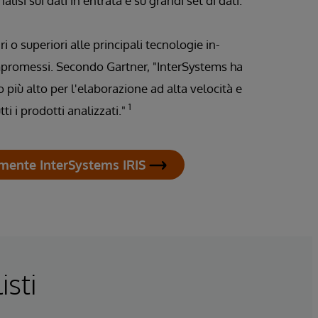
isi sui dati in entrata e su grandi set di dati.
i o superiori alle principali tecnologie in-
romessi. Secondo Gartner, "InterSystems ha
o più alto per l'elaborazione ad alta velocità e
1
ti i prodotti analizzati."
mente InterSystems IRIS
isti