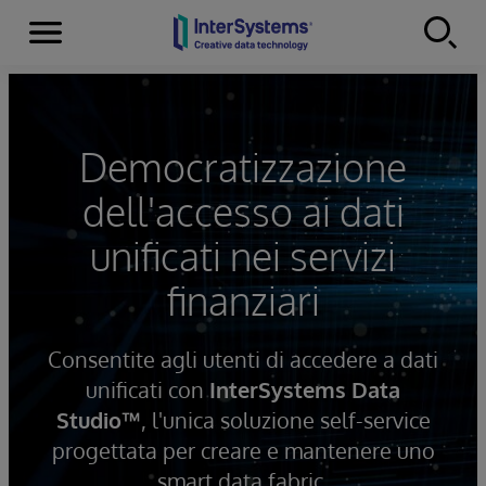
Menu
Skip to content
Democratizzazione
dell'accesso ai dati
unificati nei servizi
finanziari
Consentite agli utenti di accedere a dati
unificati con
InterSystems Data
Studio™
, l'unica soluzione self-service
progettata per creare e mantenere uno
smart data fabric.