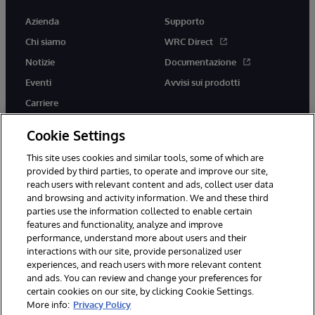
Azienda
Supporto
Chi siamo
WRC Direct
Notizie
Documentazione
Eventi
Avvisi sui prodotti
Carriere
Cookie Settings
This site uses cookies and similar tools, some of which are
provided by third parties, to operate and improve our site,
twitter
youtube
facebook
linkedin
reach users with relevant content and ads, collect user data
and browsing and activity information. We and these third
parties use the information collected to enable certain
features and functionality, analyze and improve
performance, understand more about users and their
© 1996-2026 InterSystems Corporation, Boston, MA. Tutti i diritti
riservati.
interactions with our site, provide personalized user
experiences, and reach users with more relevant content
Avvisi/Termini e Condizioni
Dichiarazione sulla privacy
Garanzia
and ads. You can review and change your preferences for
Accessibilità
certain cookies on our site, by clicking Cookie Settings.
More info:
Privacy Policy