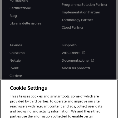
Formazione
Programma Solution Partner
Certificazione
Implementation Partner
Blog
Technology Partner
Libreria delle risorse
Cloud Partner
Azienda
Supporto
Chi siamo
WRC Direct
Notizie
Documentazione
Eventi
Avvisi sui prodotti
Carriere
Cookie Settings
This site uses cookies and similar tools, some of which are
provided by third parties, to operate and improve our site,
twitter
youtube
facebook
linkedin
reach users with relevant content and ads, collect user data
and browsing and activity information. We and these third
parties use the information collected to enable certain