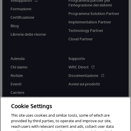
Sviluppatori
Programma partner per
l'integrazione dei sistemi
Formazione
Programma Solution Partner
Certificazione
Implementation Partner
Blog
Technology Partner
Libreria delle risorse
Cloud Partner
Azienda
Supporto
Chi siamo
WRC Direct
Notizie
Documentazione
Eventi
Avvisi sui prodotti
Carriere
Cookie Settings
This site uses cookies and similar tools, some of which are
provided by third parties, to operate and improve our site,
twitter
youtube
facebook
linkedin
reach users with relevant content and ads, collect user data