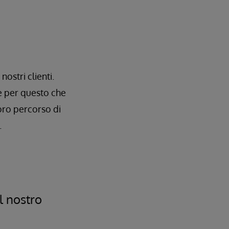
ostri clienti.
è per questo che
loro percorso di
.
il nostro