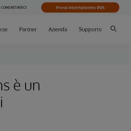
Prova InterSystems IRIS
CONTATTATECI
orse
Partner
Azienda
Supporto
ms è un
i