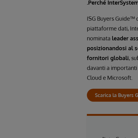
.Perché InterSystem
ISG Buyers Guide™ d
piattaforme dati, In
nominata
leader ass
posizionandosi al 
fornitori globali
, s
davanti a important
Cloud e Microsoft.
Scarica la Buyers 