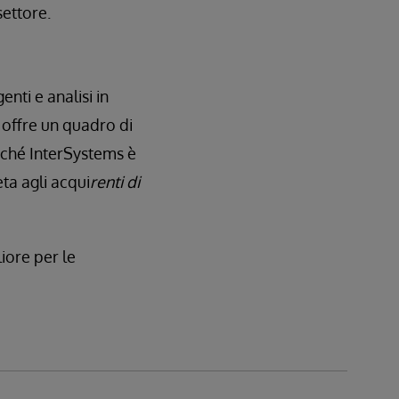
settore.
nti e analisi in
 offre un quadro di
rché InterSystems è
ta agli acqui
renti di
iore per le