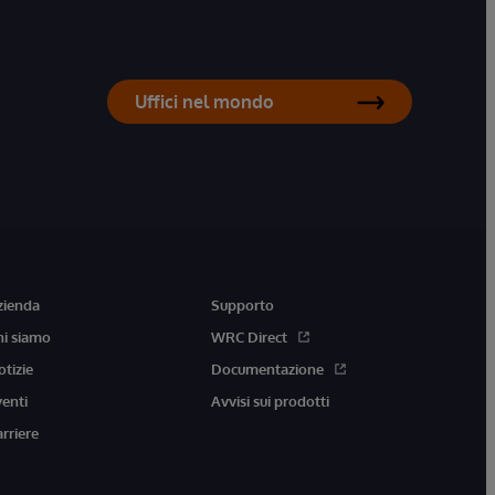
Uffici nel mondo
zienda
Supporto
hi siamo
WRC Direct
otizie
Documentazione
venti
Avvisi sui prodotti
arriere