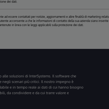
zione dei dati.
e ad essere contattati per notizie, aggiornamenti e altre finalità di marketing relativ
, l'utente acconsente a che le informazioni di contatto della sua azienda siano inseri
antenute in linea con le leggi applicabili sulla protezione dei dati.
o alle soluzioni di InterSystems. Il software che
 negli scenari più critici. Il nostro impegno è
dabile e in tempo reale ai dati di cui hanno bisogno
bili, da condividere e da cui trarre valore e