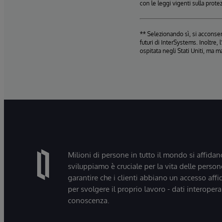
con le leggi vigenti sulla prote
** Selezionando sì, si acconsent
futuri di InterSystems. Inoltre
ospitata negli Stati Uniti, ma m
Milioni di persone in tutto il mondo si affidan
sviluppiamo è cruciale per la vita delle persone
garantire che i clienti abbiano un accesso affi
per svolgere il proprio lavoro - dati interopera
conoscenza.