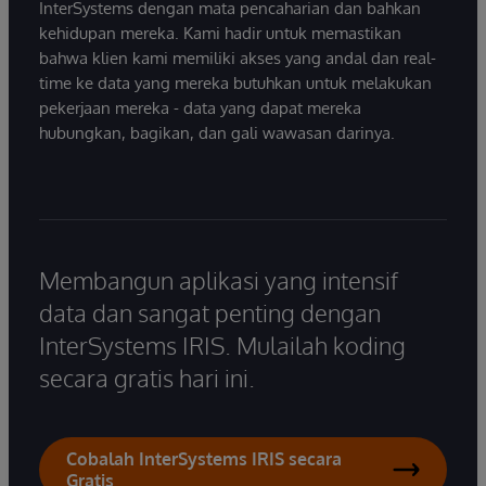
InterSystems dengan mata pencaharian dan bahkan
kehidupan mereka. Kami hadir untuk memastikan
bahwa klien kami memiliki akses yang andal dan real-
time ke data yang mereka butuhkan untuk melakukan
pekerjaan mereka - data yang dapat mereka
hubungkan, bagikan, dan gali wawasan darinya.
Membangun aplikasi yang intensif
data dan sangat penting dengan
InterSystems IRIS. Mulailah koding
secara gratis hari ini.
Cobalah InterSystems IRIS secara
Gratis