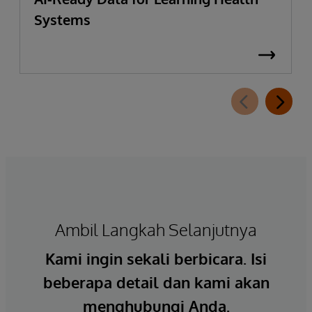
Systems
Ambil Langkah Selanjutnya
Kami ingin sekali berbicara. Isi
beberapa detail dan kami akan
menghubungi Anda.