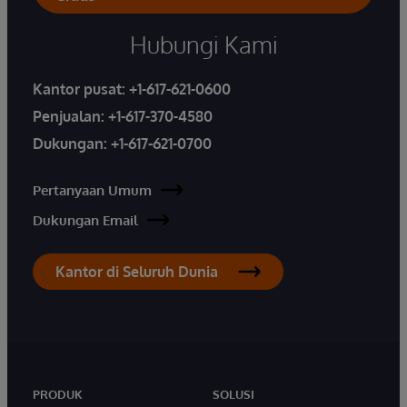
Hubungi Kami
Kantor pusat:
+1-617-621-0600
Penjualan:
+1-617-370-4580
Dukungan:
+1-617-621-0700
Pertanyaan Umum
Dukungan Email
Kantor di Seluruh Dunia
PRODUK
SOLUSI