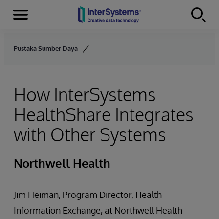
Menu
Skip to content
Pustaka Sumber Daya
How InterSystems
HealthShare Integrates
with Other Systems
Northwell Health
Jim Heiman, Program Director, Health
Information Exchange, at Northwell Health