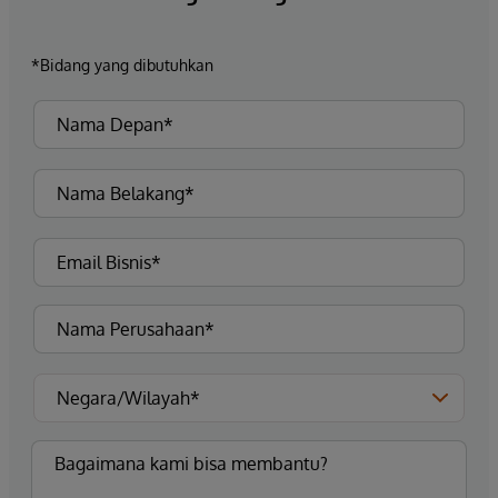
*Bidang yang dibutuhkan