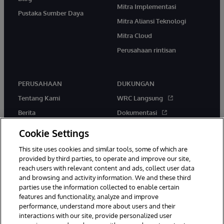
Mitra Implementasi
Pustaka Sumber Daya
Mitra Aliansi Teknologi
Mitra Cloud
Perusahaan rintisan
PERUSAHAAN
DUKUNGAN
Tentang Kami
WRC Langsung
Berita
Dokumentasi
Acara
Peringatan & Saran Produk
Cookie Settings
Karir
This site uses cookies and similar tools, some of which are
provided by third parties, to operate and improve our site,
reach users with relevant content and ads, collect user data
and browsing and activity information. We and these third
parties use the information collected to enable certain
features and functionality, analyze and improve
performance, understand more about users and their
© 1996-2026 InterSystems Corporation, Boston, MA. Hak Cipta
Dilindungi Undang-Undang.
interactions with our site, provide personalized user