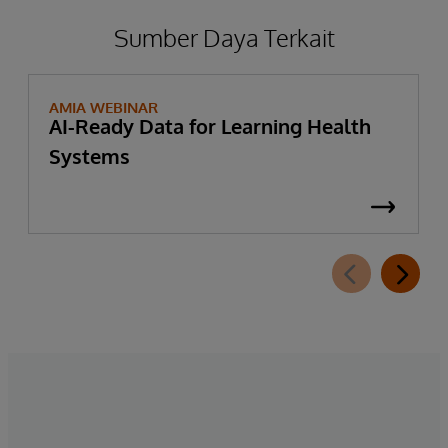
Sumber Daya Terkait
AMIA WEBINAR
AI-Ready Data for Learning Health
Systems