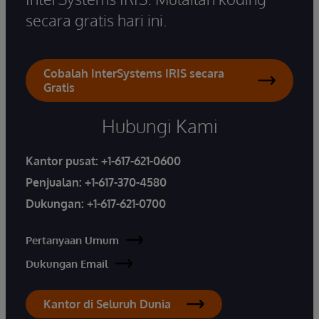
secara gratis hari ini.
Cobalah InterSystems IRIS secara
Gratis
Hubungi Kami
Kantor pusat:
+1-617-621-0600
Penjualan:
+1-617-370-4580
Dukungan:
+1-617-621-0700
Pertanyaan Umum
Dukungan Email
Kantor di Seluruh Dunia