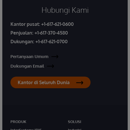
Hubungi Kami
Kantor pusat:
+1-617-621-0600
Penjualan:
+1-617-370-4580
Dukungan:
+1-617-621-0700
Pertanyaan Umum
Dukungan Email
Kantor di Seluruh Dunia
PRODUK
SOLUSI