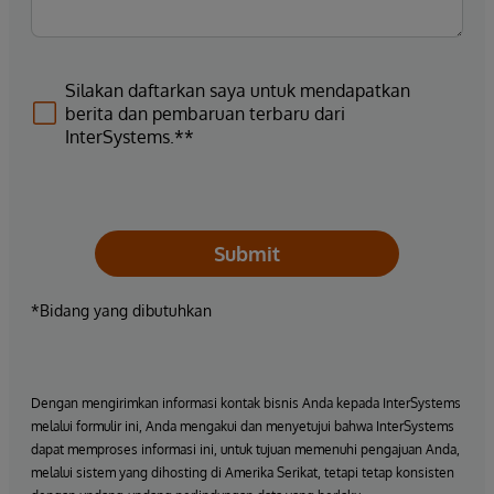
Silakan daftarkan saya untuk mendapatkan
berita dan pembaruan terbaru dari
InterSystems.**
Submit
*Bidang yang dibutuhkan
Dengan mengirimkan informasi kontak bisnis Anda kepada InterSystems
melalui formulir ini, Anda mengakui dan menyetujui bahwa InterSystems
dapat memproses informasi ini, untuk tujuan memenuhi pengajuan Anda,
melalui sistem yang dihosting di Amerika Serikat, tetapi tetap konsisten