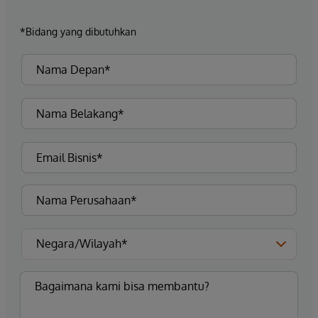
*Bidang yang dibutuhkan