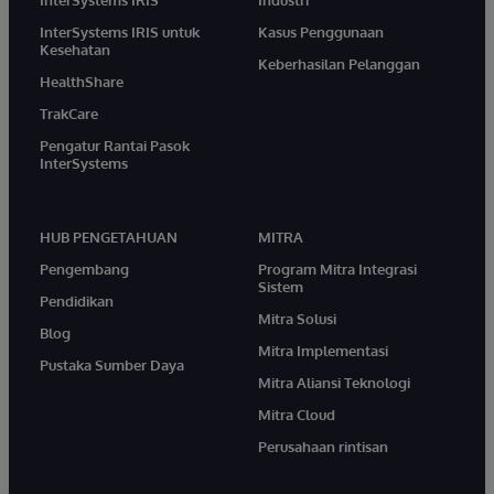
InterSystems IRIS
Industri
InterSystems IRIS untuk
Kasus Penggunaan
Kesehatan
Keberhasilan Pelanggan
HealthShare
TrakCare
Pengatur Rantai Pasok
InterSystems
HUB PENGETAHUAN
MITRA
Pengembang
Program Mitra Integrasi
Sistem
Pendidikan
Mitra Solusi
Blog
Mitra Implementasi
Pustaka Sumber Daya
Mitra Aliansi Teknologi
Mitra Cloud
Perusahaan rintisan