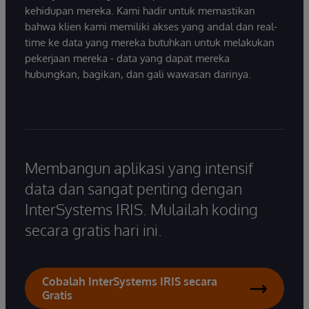
kehidupan mereka. Kami hadir untuk memastikan
bahwa klien kami memiliki akses yang andal dan real-
time ke data yang mereka butuhkan untuk melakukan
pekerjaan mereka - data yang dapat mereka
hubungkan, bagikan, dan gali wawasan darinya.
Membangun aplikasi yang intensif
data dan sangat penting dengan
InterSystems IRIS. Mulailah koding
secara gratis hari ini.
Cobalah InterSystems IRIS secara
Gratis