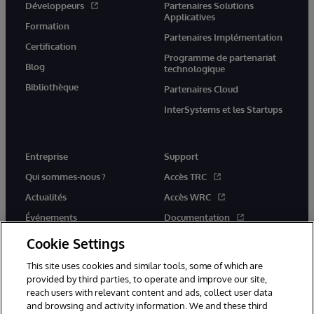
Développeurs
Partenaires Solutions
Applicatives
Formation
Partenaires Implémentation
Certification
Programme de partenariat
Blog
technologique
Bibliothèque
Partenaires Cloud
InterSystems et les Startups
Entreprise
Support
Qui sommes-nous ?
Accès TRC
Actualités
Accès WRC
Événements
Documentation
Rejoignez-nous
Actualités produits et alertes
Cookie Settings
This site uses cookies and similar tools, some of which are
provided by third parties, to operate and improve our site,
reach users with relevant content and ads, collect user data
and browsing and activity information. We and these third