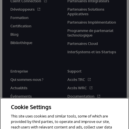
Client Connection
Partenaires Intégrateurs
Développeurs
Partenaires Solutions
Applicatives
Formation
Partenaires Implémentation
Certification
Programme de partenariat
Blog
technologique
Bibliothèque
Partenaires Cloud
InterSystems et les Startups
Entreprise
Support
Qui sommes-nous ?
Accès TRC
Actualités
Accès WRC
Événements
Documentation
Rejoignez-nous
Actualités produits et alertes
Cookie Settings
This site uses cookies and similar tools, some of which are
provided by third parties, to operate and improve our site,
reach users with relevant content and ads, collect user data