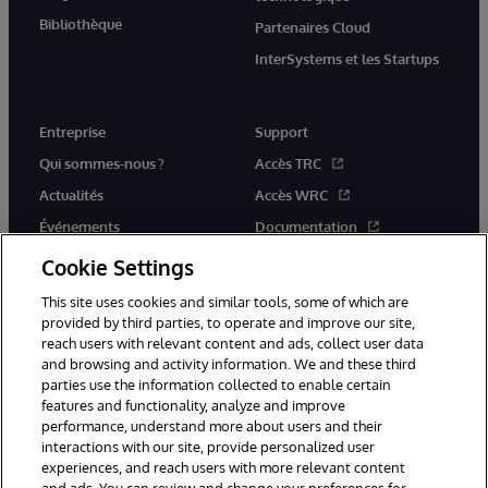
Bibliothèque
Partenaires Cloud
InterSystems et les Startups
Entreprise
Support
Qui sommes-nous ?
Accès TRC
Actualités
Accès WRC
Événements
Documentation
Rejoignez-nous
Actualités produits et alertes
Cookie Settings
This site uses cookies and similar tools, some of which are
provided by third parties, to operate and improve our site,
reach users with relevant content and ads, collect user data
and browsing and activity information. We and these third
parties use the information collected to enable certain
© 1996-2026 InterSystems Corporation, Boston, MA. Tous droits
features and functionality, analyze and improve
réservés.
performance, understand more about users and their
interactions with our site, provide personalized user
Mentions légales
experiences, and reach users with more relevant content
Déclaration de confidentialité d'InterSystems Corporation
Garantie