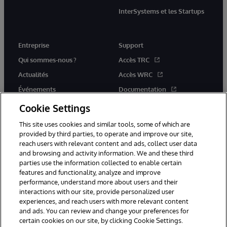
InterSystems et les Startups
Entreprise
Support
Qui sommes-nous ?
Accès TRC
Actualités
Accès WRC
Événements
Documentation
Rejoignez-nous
Actualités produits et alertes
Cookie Settings
This site uses cookies and similar tools, some of which are
provided by third parties, to operate and improve our site,
reach users with relevant content and ads, collect user data
and browsing and activity information. We and these third
parties use the information collected to enable certain
© 1996-2026 InterSystems Corporation, Boston, MA. Tous droits
features and functionality, analyze and improve
réservés.
performance, understand more about users and their
interactions with our site, provide personalized user
Mentions légales
experiences, and reach users with more relevant content
Déclaration de confidentialité d'InterSystems Corporation
Garantie
and ads. You can review and change your preferences for
Accessibilité
certain cookies on our site, by clicking Cookie Settings.