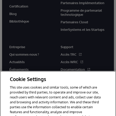
Partenaires Implémentation
Certification
Programme de partenariat
Blog
technologique
Bibliothèque
Partenaires Cloud
InterSystems et les Startups
Entreprise
Support
Qui sommes-nous ?
Accès TRC
Actualités
Accès WRC
Événements
Documentation
Rejoignez-nous
Actualités produits et alertes
Cookie Settings
This site uses cookies and similar tools, some of which are
provided by third parties, to operate and improve our site,
reach users with relevant content and ads, collect user data
and browsing and activity information. We and these third
parties use the information collected to enable certain
© 1996-2026 InterSystems Corporation, Boston, MA. Tous droits
features and functionality, analyze and improve
réservés.