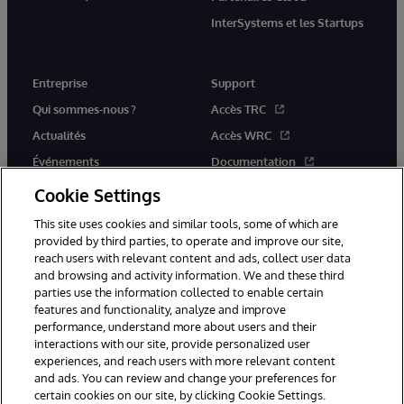
InterSystems et les Startups
Entreprise
Support
Qui sommes-nous ?
Accès TRC
Actualités
Accès WRC
Événements
Documentation
Rejoignez-nous
Actualités produits et alertes
Cookie Settings
This site uses cookies and similar tools, some of which are
provided by third parties, to operate and improve our site,
reach users with relevant content and ads, collect user data
and browsing and activity information. We and these third
parties use the information collected to enable certain
© 1996-2026 InterSystems Corporation, Boston, MA. Tous droits
features and functionality, analyze and improve
réservés.
performance, understand more about users and their
interactions with our site, provide personalized user
Mentions légales
experiences, and reach users with more relevant content
Déclaration de confidentialité d'InterSystems Corporation
Garantie
and ads. You can review and change your preferences for
Accessibilité
certain cookies on our site, by clicking Cookie Settings.