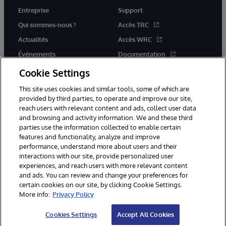
Entreprise
Support
Qui sommes-nous ?
Accès TRC
Actualités
Accès WRC
Événements
Documentation
Rejoignez-nous
Actualités produits et alertes
Cookie Settings
This site uses cookies and similar tools, some of which are
provided by third parties, to operate and improve our site,
reach users with relevant content and ads, collect user data
and browsing and activity information. We and these third
parties use the information collected to enable certain
© 1996-2026 InterSystems Corporation, Boston, MA. Tous droits
features and functionality, analyze and improve
réservés.
performance, understand more about users and their
interactions with our site, provide personalized user
Mentions légales
experiences, and reach users with more relevant content
Déclaration de confidentialité d'InterSystems Corporation
Garantie
and ads. You can review and change your preferences for
Accessibilité
certain cookies on our site, by clicking Cookie Settings.
More info:
Privacy Policy
Cookies Settings
Accept All Cookies