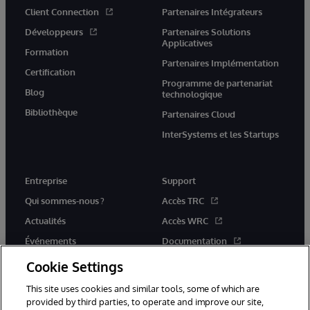
Client Connection
Partenaires Intégrateurs
Développeurs
Partenaires Solutions
Applicatives
Formation
Partenaires Implémentation
Certification
Programme de partenariat
Blog
technologique
Bibliothèque
Partenaires Cloud
InterSystems et les Startups
Entreprise
Support
Qui sommes-nous ?
Accès TRC
Actualités
Accès WRC
Événements
Documentation
Rejoignez-nous
Actualités produits et alertes
Cookie Settings
This site uses cookies and similar tools, some of which are
provided by third parties, to operate and improve our site,