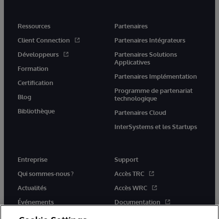
Ressources
Partenaires
Client Connection
Partenaires Intégrateurs
Développeurs
Partenaires Solutions
Applicatives
Formation
Partenaires Implémentation
Certification
Programme de partenariat
Blog
technologique
Bibliothèque
Partenaires Cloud
InterSystems et les Startups
Entreprise
Support
Qui sommes-nous ?
Accès TRC
Actualités
Accès WRC
Événements
Documentation
Rejoignez-nous
Actualités produits et alertes