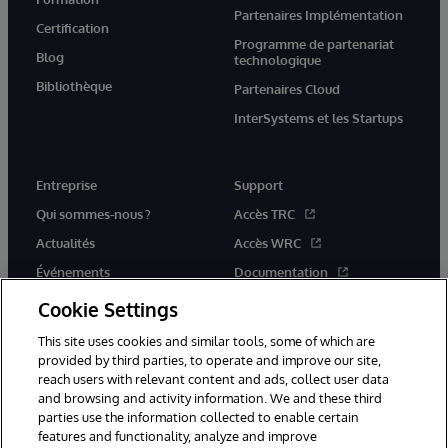
Partenaires Implémentation
Certification
Programme de partenariat
Blog
technologique
Bibliothèque
Partenaires Cloud
InterSystems et les Startups
Entreprise
Support
Qui sommes-nous ?
Accès TRC
Actualités
Accès WRC
Événements
Documentation
Rejoignez-nous
Actualités produits et alertes
Cookie Settings
This site uses cookies and similar tools, some of which are
provided by third parties, to operate and improve our site,
reach users with relevant content and ads, collect user data
and browsing and activity information. We and these third
parties use the information collected to enable certain
© 1996-2026 InterSystems Corporation, Boston, MA. Tous droits
features and functionality, analyze and improve