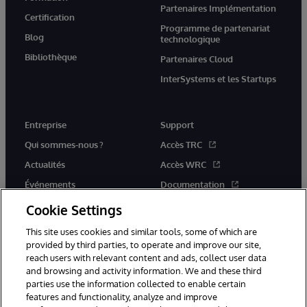
Partenaires Implémentation
Certification
Programme de partenariat
Blog
technologique
Bibliothèque
Partenaires Cloud
InterSystems et les Startups
Entreprise
Support
Qui sommes-nous ?
Accès TRC
Actualités
Accès WRC
Événements
Documentation
Rejoignez-nous
Actualités produits et alertes
Cookie Settings
This site uses cookies and similar tools, some of which are
provided by third parties, to operate and improve our site,
reach users with relevant content and ads, collect user data
and browsing and activity information. We and these third
parties use the information collected to enable certain
© 1996-2026 InterSystems Corporation, Boston, MA. Tous droits
features and functionality, analyze and improve
réservés.