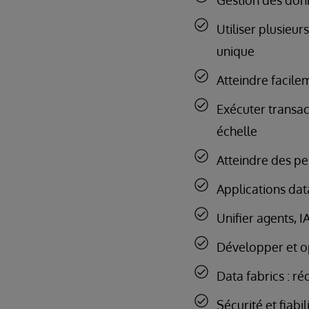
Gestion des donn
Utiliser plusieu
unique
Atteindre facilem
Exécuter transac
échelle
Atteindre des p
Applications dat
Unifier agents, 
Développer et opé
Data fabrics : r
Sécurité et fiab