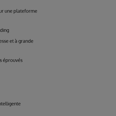
sur une plateforme
rding
esse et à grande
ks éprouvés
ntelligente