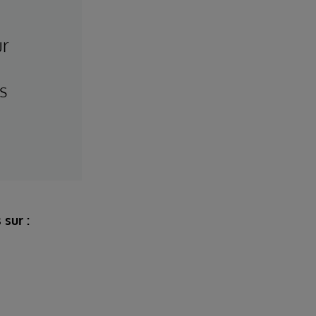
ur
s
sur :