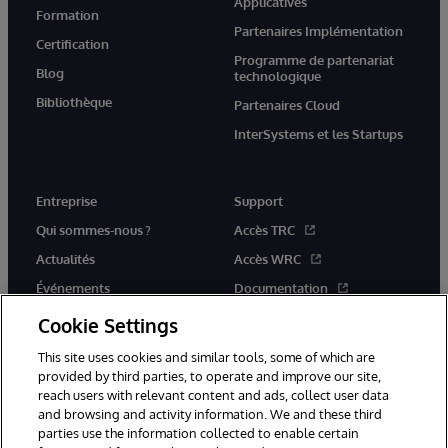
Applicatives
Formation
Partenaires Implémentation
Certification
Programme de partenariat
Blog
technologique
Bibliothèque
Partenaires Cloud
InterSystems et les Startups
Entreprise
Support
Qui sommes-nous ?
Accès TRC
Actualités
Accès WRC
Événements
Documentation
Rejoignez-nous
Actualités produits et alertes
Cookie Settings
This site uses cookies and similar tools, some of which are
provided by third parties, to operate and improve our site,
reach users with relevant content and ads, collect user data
and browsing and activity information. We and these third
parties use the information collected to enable certain