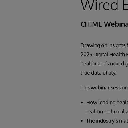
Wired 
CHIME Webina
Drawing on insights 
2025 Digital Health 
healthcare’s next di
true data utility.
This webinar session
How leading healt
real-time clinica
The industry’s mat