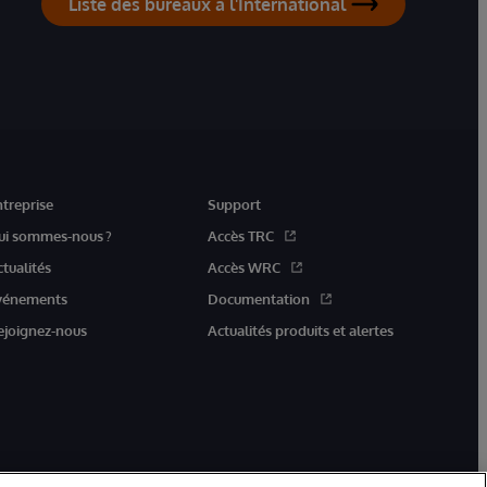
Liste des bureaux à l'International
ntreprise
Support
ui sommes-nous ?
Accès TRC
ctualités
Accès WRC
vénements
Documentation
ejoignez-nous
Actualités produits et alertes