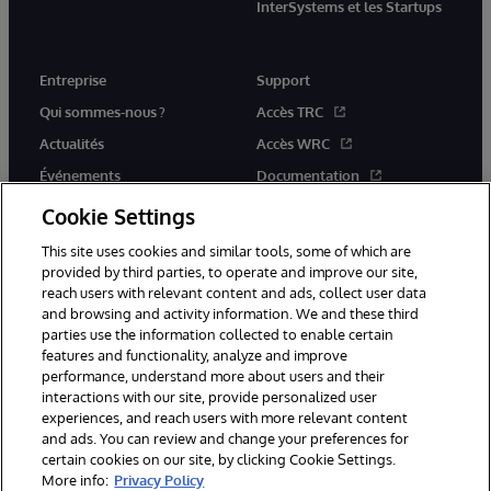
InterSystems et les Startups
Entreprise
Support
Qui sommes-nous ?
Accès TRC
Actualités
Accès WRC
Événements
Documentation
Rejoignez-nous
Actualités produits et alertes
Cookie Settings
This site uses cookies and similar tools, some of which are
provided by third parties, to operate and improve our site,
reach users with relevant content and ads, collect user data
and browsing and activity information. We and these third
parties use the information collected to enable certain
© 1996-2026 InterSystems Corporation, Boston, MA. Tous droits
features and functionality, analyze and improve
réservés.
performance, understand more about users and their
interactions with our site, provide personalized user
Mentions légales
experiences, and reach users with more relevant content
Déclaration de confidentialité d'InterSystems Corporation
Garantie
and ads. You can review and change your preferences for
Accessibilité
certain cookies on our site, by clicking Cookie Settings.
More info:
Privacy Policy