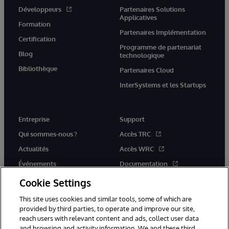
Développeurs
Partenaires Solutions
Applicatives
Formation
Partenaires Implémentation
Certification
Programme de partenariat
Blog
technologique
Bibliothèque
Partenaires Cloud
InterSystems et les Startups
Entreprise
Support
Qui sommes-nous ?
Accès TRC
Actualités
Accès WRC
Événements
Documentation
Rejoignez-nous
Actualités produits et alertes
Cookie Settings
This site uses cookies and similar tools, some of which are
provided by third parties, to operate and improve our site,
reach users with relevant content and ads, collect user data
and browsing and activity information. We and these third