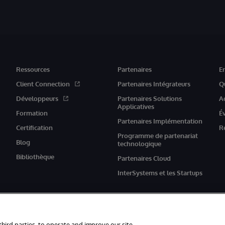
Ressources
Partenaires
E
Client Connection
Partenaires Intégrateurs
Q
Développeurs
Partenaires Solutions
A
Applicatives
Formation
É
Partenaires Implémentation
Certification
R
Programme de partenariat
Blog
technologique
Bibliothèque
Partenaires Cloud
InterSystems et les Startups
third parties, to operate and improve our site,