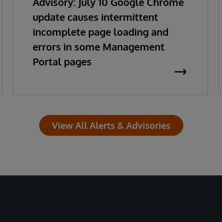
Advisory: July 10 Google Chrome
update causes intermittent
incomplete page loading and
errors in some Management
Portal pages
View All Alerts & Advisories