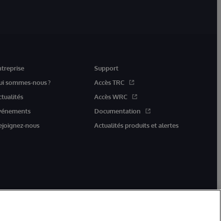
ntreprise
Support
ui sommes-nous ?
Accès TRC
ctualités
Accès WRC
vénements
Documentation
ejoignez-nous
Actualités produits et alertes