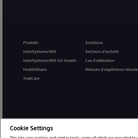
Produits
Solutions
InterSystems IRIS
Secteurs d'activité
InterSystems IRIS for Health
Cas d'utilisation
HealthShare
Retours d'expérience réussie
TrakCare
Cookie Settings
This site uses cookies and similar tools, some of which are provided by 