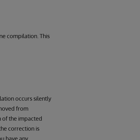
ne compilation. This
ation occurs silently
emoved from
on of the impacted
the correction is
you have any