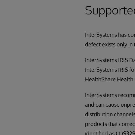
Supporte
InterSystems has cor
defect exists only in 
InterSystems IRIS D
InterSystems IRIS fo
HealthShare Health
InterSystems recomme
and can cause unpred
distribution channels
products that correct
identified as CDS329