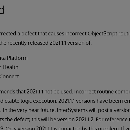
d
rected a defect that causes incorrect ObjectScript routi
the recently released 2021.1.1 version of:
ata Platform
r Health
 Connect
nds that 2021.1.1 not be used. Incorrect routine compil
ictable logic execution. 2021.1.1 versions have been r
. In the very near future, InterSystems will post a versi
s the defect; this will be version 2021.1.2. For reference 
9. Only version 2021.1.1 is impacted by this problem. If 