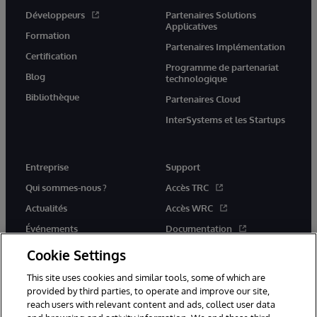
Développeurs
Partenaires Solutions
Applicatives
Formation
Partenaires Implémentation
Certification
Programme de partenariat
Blog
technologique
Bibliothèque
Partenaires Cloud
InterSystems et les Startups
Entreprise
Support
Qui sommes-nous ?
Accès TRC
Actualités
Accès WRC
Événements
Documentation
Rejoignez-nous
Actualités produits et alertes
Cookie Settings
This site uses cookies and similar tools, some of which are
provided by third parties, to operate and improve our site,
reach users with relevant content and ads, collect user data