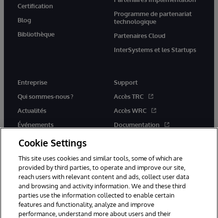
Certification
Programme de partenariat
Blog
technologique
Bibliothèque
Partenaires Cloud
InterSystems et les Startups
Entreprise
Support
Qui sommes-nous ?
Accès TRC
Actualités
Accès WRC
Événements
Documentation
Rejoignez-nous
Actualités produits et alertes
Cookie Settings
This site uses cookies and similar tools, some of which are
provided by third parties, to operate and improve our site,
reach users with relevant content and ads, collect user data
and browsing and activity information. We and these third
parties use the information collected to enable certain
© 1996-2026 InterSystems Corporation, Boston, MA. Tous droits
features and functionality, analyze and improve
réservés.
performance, understand more about users and their