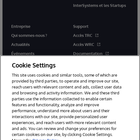
InterSystems et les Startups
Entreprise
Support
Qui sommes-nous ?
Accès TRC
Actualités
Accès WRC
Événements
Documentation
Rejoignez-nous
Actualités produits et alertes
Cookie Settings
This site uses cookies and similar tools, some of which are
provided by third parties, to operate and improve our site,
reach users with relevant content and ads, collect user data
and browsing and activity information. We and these third
parties use the information collected to enable certain
© 1996-2026 InterSystems Corporation, Boston, MA. Tous droits
features and functionality, analyze and improve
réservés.
performance, understand more about users and their
interactions with our site, provide personalized user
Mentions légales
experiences, and reach users with more relevant content
Déclaration de confidentialité d'InterSystems Corporation
Garantie
and ads. You can review and change your preferences for
Accessibilité
certain cookies on our site, by clicking Cookie Settings.