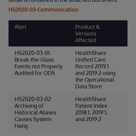
HS2020-03-Communication
Alert
Product &
Ri
Versions
Ca
Affected
Sc
HS2020-03-01:
HealthShare
4-
Break-the-Glass
Unified Care
(P
Events not Properly
Record 2019.1
Audited for ODS
and 2019.2 using
the Operational
Data Store
HS2020-03-02:
HealthShare
3-
Archiving of
Patient Index
Ri
Historical Aliases
2018.1, 2019.1,
(O
Causes System
and 2019.2
Hang