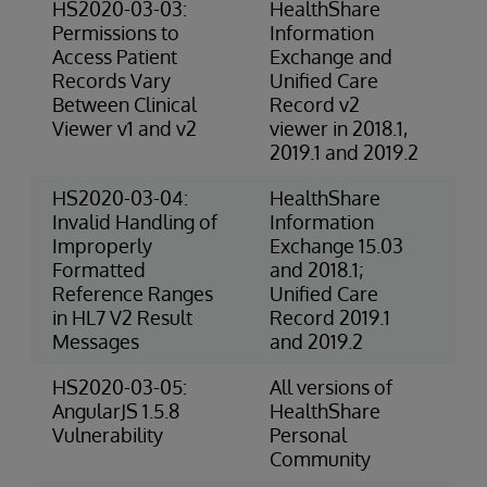
HS2020-03-03:
HealthShare
4-
Permissions to
Information
(P
Access Patient
Exchange and
Records Vary
Unified Care
Between Clinical
Record v2
Viewer v1 and v2
viewer in 2018.1,
2019.1 and 2019.2
HS2020-03-04:
HealthShare
3-
Invalid Handling of
Information
Ris
Improperly
Exchange 15.03
Formatted
and 2018.1;
Reference Ranges
Unified Care
in HL7 V2 Result
Record 2019.1
Messages
and 2019.2
HS2020-03-05:
All versions of
Ex
AngularJS 1.5.8
HealthShare
(S
Vulnerability
Personal
Community