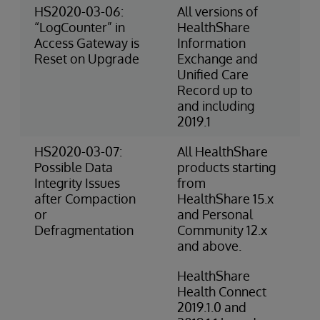
HS2020-03-06:
All versions of
3-
“LogCounter” in
HealthShare
Ri
Access Gateway is
Information
(O
Reset on Upgrade
Exchange and
Unified Care
Record up to
and including
2019.1
HS2020-03-07:
All HealthShare
2-
Possible Data
products starting
(O
Integrity Issues
from
after Compaction
HealthShare 15.x
or
and Personal
Defragmentation
Community 12.x
and above.
HealthShare
Health Connect
2019.1.0 and